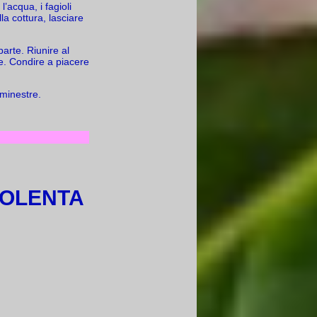
’acqua, i fagioli
la cottura, lasciare
.
parte. Riunire al
le. Condire a piacere
 minestre.
POLENTA