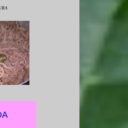
URA
DA