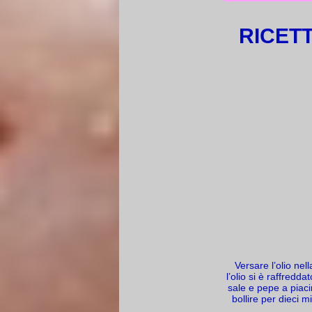
RICET
Versare l’olio nel
l’olio si è raffredd
sale e pepe a piaci
bollire per dieci m