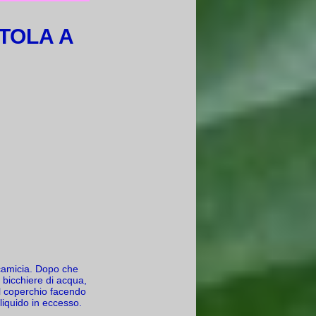
TOLA A
n camicia. Dopo che
n bicchiere di acqua,
il coperchio facendo
 liquido in eccesso.