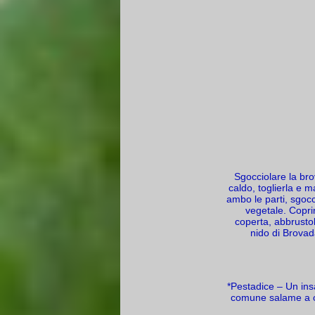
Sgocciolare la bro
caldo, toglierla e m
ambo le parti, sgocc
vegetale. Copri
coperta, abbrustoli
nido di Brovada
*Pestadice – Un ins
comune salame a cu