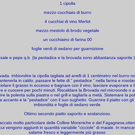
1 cipolla
mezzo cucchiaio di burro
4 cucchiai di vino Merlot
mezzo mestolo di brodo vegetale
un cucchiaino di farina 00
foglie verdi di sedano per guarnizione
sale e pepe q.b. (la pestadice e la brovada sono abbastanza saporite )
vada. imbiondire la cipolla tagliata ad anelli di 1 centimetro nel burro
antenerla in caldo, passare le fette di “ pestadice “ nella farina e rosol
iolare il grasso in eccesso e bagnare con il vino, lasciare evaporare e
re e cuocere per pochi minuti. Riscaldare la Brovada nel microonde o
re la polenta sulla piastra o nel grill e tagliarla a metà. Sistemare la po
 accanto e la “pestadice“ con il suo sughetto. Guarnire il piatto con gli a
imbiondita e foglie di sedano verde.
Ottimo secondo piatto saporito e sostanzioso.
accato molto particolare delle Colline Moreniche e del Fagagnese,otten
i vengono aggiunti in quantità variabile ”cicciole” di maiale. In manca
salame fresco e leggermente più grasso.