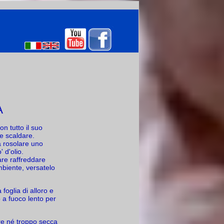
A
n tutto il suo
re scaldare.
a rosolare uno
' d'olio.
are raffreddare
mbiente, versatelo
foglia di alloro e
 a fuoco lento per
re né troppo secca