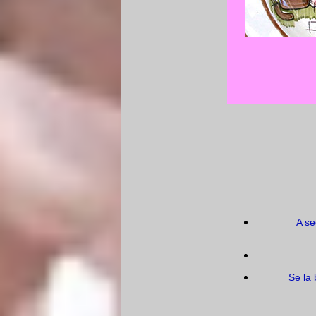
A se
Se la 