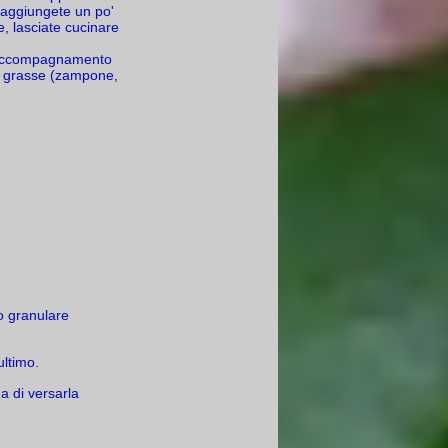
 aggiungete un po'
e, lasciate cucinare
 accompagnamento
ni grasse (zampone,
do granulare
ultimo.
a di versarla