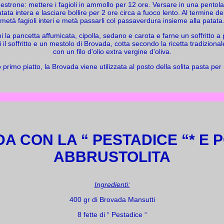
estrone: mettere i fagioli in ammollo per 12 ore. Versare in una pentola l
ata intera e lasciare bollire per 2 ore circa a fuoco lento. Al termine del
metà fagioli interi e metà passarli col passaverdura insieme alla patata
i la pancetta affumicata, cipolla, sedano e carota e farne un soffritto a 
i il soffritto e un mestolo di Brovada, cotta secondo la ricetta tradiziona
con un filo d'olio extra vergine d'oliva.
 primo piatto, la Brovada viene utilizzata al posto della solita pasta per
A CON LA “ PESTADICE “* E 
ABBRUSTOLITA
Ingredienti:
400 gr di Brovada Mansutti
8 fette di “ Pestadice “