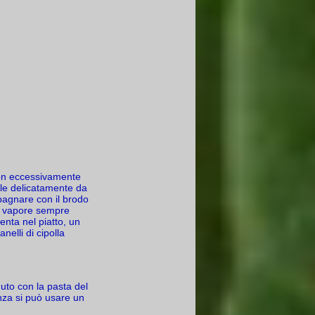
 non eccessivamente
arle delicatamente da
 bagnare con il brodo
 a vapore sempre
lenta nel piatto, un
nelli di cipolla
uto con la pasta del
nza si può usare un